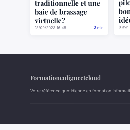
pil
traditionnelle et une
bon
baie de brassage
idé
virtuelle?
8 avri
18/09/2023 16:48
3 min
Formationenligneetcloud
Votre référence quotidienne en formation informati