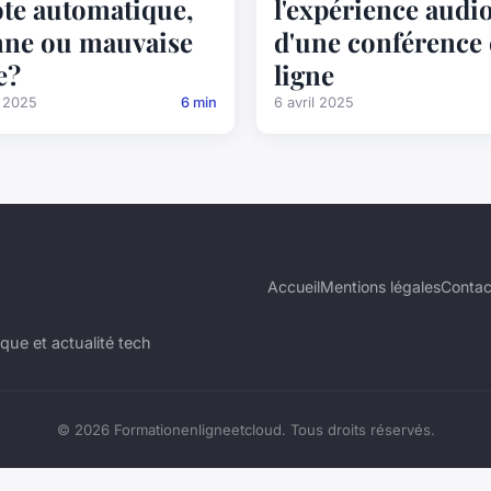
ote automatique,
l'expérience audi
ne ou mauvaise
d'une conférence
e?
ligne
l 2025
6 min
6 avril 2025
Accueil
Mentions légales
Contac
que et actualité tech
© 2026 Formationenligneetcloud. Tous droits réservés.