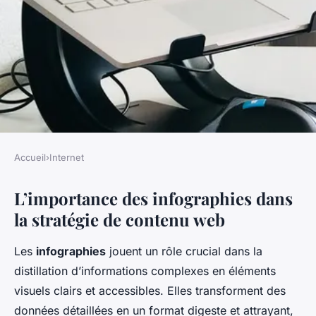
Accueil
›
Internet
INTERNET
L’importance des infographies dans
L'importance des infographies
la stratégie de contenu web
dans la stratégie de contenu
web
Les
infographies
jouent un rôle crucial dans la
distillation d’informations complexes en éléments
Guillaume
•
17 mars 2025
•
6 min de lecture
visuels clairs et accessibles. Elles transforment des
données détaillées en un format digeste et attrayant,